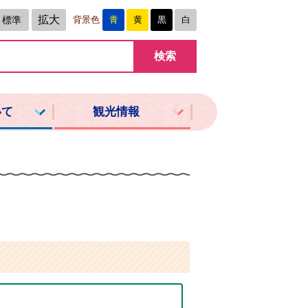
拡大
標準
背景色
青
黄
黒
白
いて
観光情報