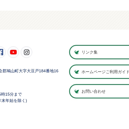
町公式Twitter
鳩山町公式Facebook
鳩山町公式YouTube
鳩山町公式Instagram
リンク集
県比企郡鳩山町大字大豆戸184番地16
ホームページご利用ガイ
お問い合わせ
5時15分まで
年末年始を除く)