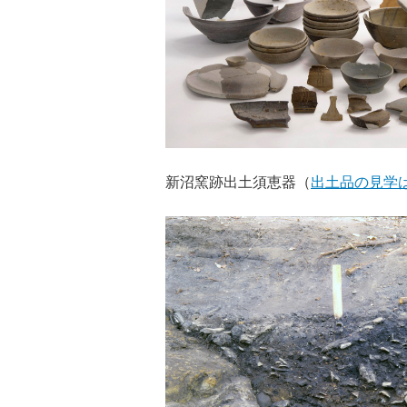
新沼窯跡出土須恵器（
出土品の見学