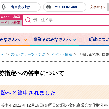
音声読み上げ
MULTILINGUAL
文字サイズ
鳩山町ホームページ
あいまい検索
サイト内検索
みなさんへ
事業者のみなさんへ
町政につ
んへ
文化・スポーツ・学習
イベント情報
「南比企窯跡」国史
跡指定への答申について
史跡へと答申されました
和4(2022)年12月16日(金曜日)の国の文化審議会文化財