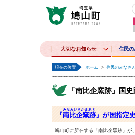
大切なお知らせ
住民の
現在の位置
ホーム
住民のみなさ
「南比企窯跡」国史
みなみひきかまあと
『
南比企窯跡
』が国指定
鳩山町に所在する「南比企窯跡」が、令