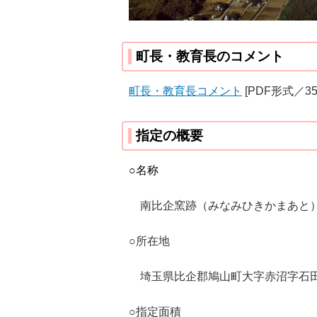
町長・教育長のコメント
町長・教育長コメント
[PDF形式／358
指定の概要
○名称
南比企窯跡（みなみひきかまあと
○所在地
埼玉県比企郡鳩山町大字赤沼字石田1
○指定面積