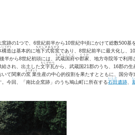
窯跡の1つで、6世紀前半から10世紀中頃にかけて総数500
いこうぞう
ちかしきあながま
体構造
は基本的に
地下式窖窯
であり、8世紀前半に最大化し、1
むさしこくふ
ぐうけ
紀後半から8世紀初頭には、
武蔵国府
や
郡家
、地方寺院等で利用
もじがわら
供給され、出土した
文字瓦
から、武蔵国21郡のうち、16郡の
ようぎょう
おいて関東の
窯業
生産の中心的役割を果たすとともに、国分寺
いしだ
し
す。今回、「南比企窯跡」のうち鳩山町に所在する
石田
遺跡
、