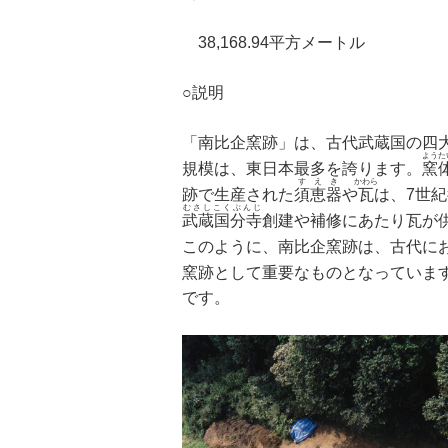
38,168.94平方メートル
○説明
「南比企窯跡」は、古代武蔵国の四大
ようた
規模は、東日本最多を誇ります。
窯
すえき
かわら
跡で生産された
須恵器
や
瓦
は、7世
むさしこくぶんじ
武蔵国分寺
創建や補修にあたり瓦が
このように、南比企窯跡は、古代に
窯跡として重要なものとなっていま
です。