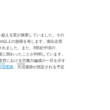
基を超える窯が操業していました。その
0m以上の規模を有します。南比企窯
されました。また、8世紀中頃の
生産に関わったことが判明しています。
造営における労働力編成の一旦を示す
んぬま
あまぬま
新沼
窯跡
、
天沼
遺跡が指定される予定