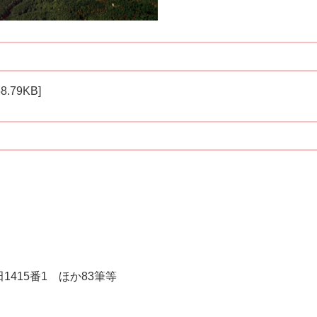
.79KB]
）
415番1 ほか83筆等