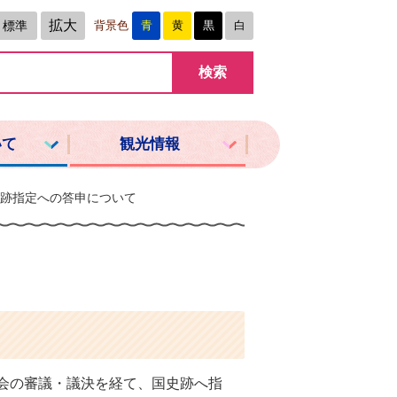
拡大
標準
背景色
青
黄
黒
白
いて
観光情報
跡指定への答申について
分科会の審議・議決を経て、国史跡へ指