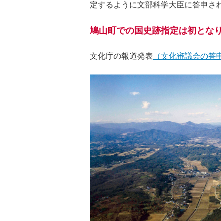
定するように文部科学大臣に答申さ
鳩山町での国史跡指定は初とな
文化庁の報道発表
（文化審議会の答