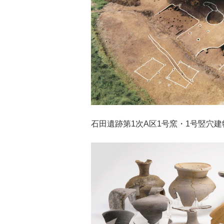
石田遺跡第1次A区1号窯・1号竪穴