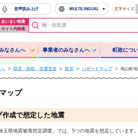
音声読み上げ
MULTILINGUAL
文字サイズ
鳩山町ホームページ
あいまい検索
サイト内検索
みなさんへ
事業者のみなさんへ
町政につ
んへ
防災・防犯・交通安全
防災
ハザードマップ
鳩山町地
マップ
プ作成で想定した地震
度埼玉県地震被害想定調査」では、5つの地震を想定しています