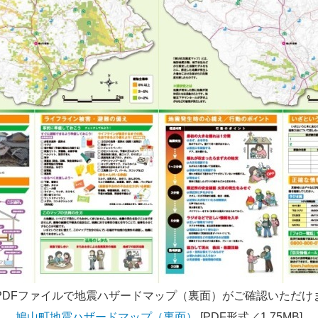
PDFファイルで地震ハザードマップ（裏面）がご確認いただけ
鳩山町地震ハザードマップ（裏面）
[PDF形式／1.75MB]