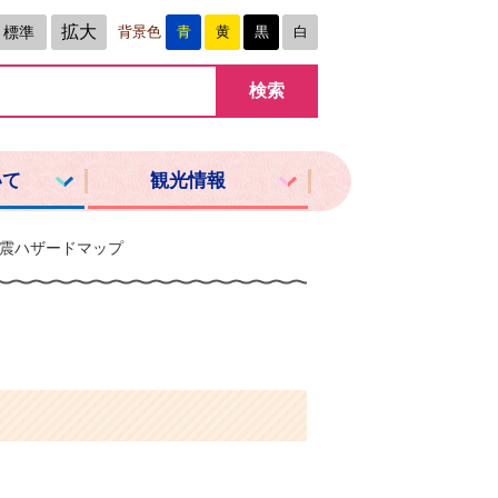
拡大
標準
背景色
青
黄
黒
白
いて
観光情報
震ハザードマップ
。