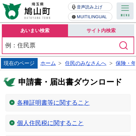
鳩山町
音声読み上げ
MUITILINGUAL
あいまい検索
サイト内検索
現在のページ
ホーム
住民のみなさんへ
保険・
申請書・届出書ダウンロード
各種証明書等に関すること
個人住民税に関すること