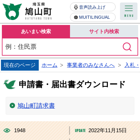
鳩山町
音声読み上げ
MUITILINGUAL
あいまい検索
サイト内検索
現在のページ
ホーム
事業者のみなさんへ
入札
申請書・届出書ダウンロード
鳩山町請求書
1948
2022年11月15日