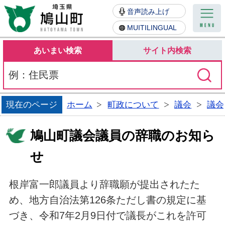
鳩山町
音声読み上げ
MUITILINGUAL
あいまい検索
サイト内検索
現在のページ
ホーム
町政について
議会
議会
鳩山町議会議員の辞職のお知ら
せ
根岸富一郎議員より辞職願が提出されたた
め、地方自治法第126条ただし書の規定に基
づき、令和7年2月9日付で議長がこれを許可