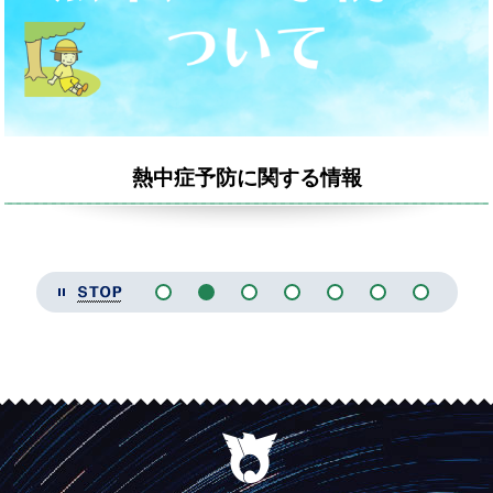
熱中症予防に関する情報
停止
evious
1
2
3
4
5
6
7