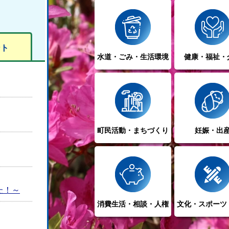
ント
水道・ごみ・生活環境
健康・福祉・
町民活動・まちづくり
妊娠・出
た！～
消費生活・相談・人権
文化・スポーツ