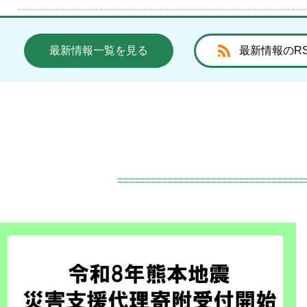
2026年8月1日
鳩山町サークルガイド
最新情報一覧を見る
最新情報のR
2026年7月31日
令和8年熊本地震義援金募金について
2026年7月31日
【蓄電池設備説明会】株式会社パワーマップ（令和8年7月
日）
2026年7月31日
令和8年度鳩山町人権問題研修会の開催について
2026年7月30日
鳩山町魅力発信デジタルブック（町
令和8年7月熊本地震 宇城市・氷川町への代理寄附を開始
た