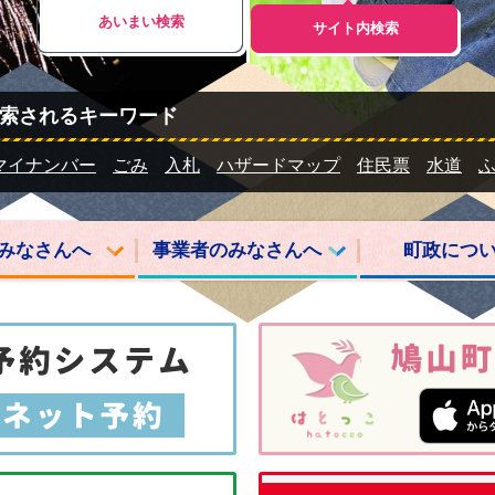
あいまい検索
サイト内検索
索されるキーワード
マイナンバー
ごみ
入札
ハザードマップ
住民票
水道
みなさんへ
事業者のみなさんへ
町政につ