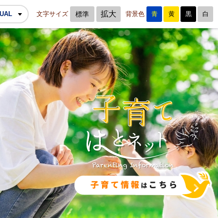
拡大
GUAL
文字サイズ
標準
背景色
青
黄
黒
白
agram