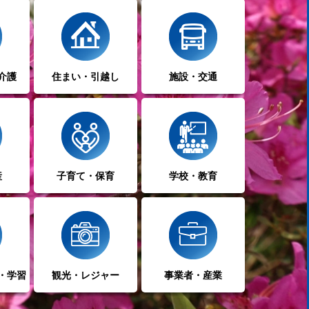
介護
住まい・引越し
施設・交通
産
子育て・保育
学校・教育
・学習
観光・レジャー
事業者・産業