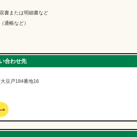
収書または明細書など
（通帳など）
い合わせ先
字大豆戸184番地16