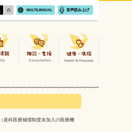
黒
白
音声読み上げ
MULTILINGUAL
子育てはとネットホームページ
施設情報
相談・支援
健康
円（産科医療補償制度未加入の医療機