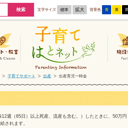
拡大
文字サイズ
標準
背景色
青
黄
子育てサポート
イベント・教室
子育てサポート
出産
出産育児一時金
12週（85日）以上死産、流産も含む。）したときに、50万
支給されます。