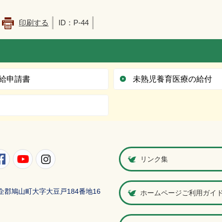
印刷する
ID：P-44
給申請書
未熟児養育医療の給付
町公式Twitter
鳩山町公式Facebook
鳩山町公式YouTube
鳩山町公式Instagram
リンク集
県比企郡鳩山町大字大豆戸184番地16
ホームページご利用ガイ