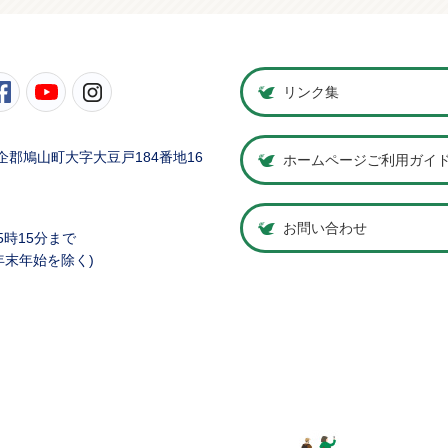
町公式Twitter
鳩山町公式Facebook
鳩山町公式YouTube
鳩山町公式Instagram
リンク集
県比企郡鳩山町大字大豆戸184番地16
ホームページご利用ガイ
お問い合わせ
5時15分まで
年末年始を除く)