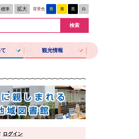
拡大
標準
背景色
青
黄
黒
白
いて
観光情報
ログイン