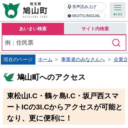
鳩山町
音声読み上げ
MUITILINGUAL
あいまい検索
サイト内検索
現在のページ
ホーム
事業者のみなさんへ
企業
鳩山町へのアクセス
東松山I.C・鶴ヶ島I.C・坂戸西スマ
ートICの3I.Cからアクセスが可能と
なり、更に便利に！