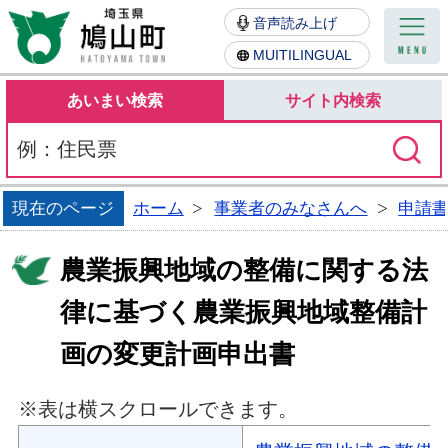
鳩山町
音声読み上げ
MUITILINGUAL
あいまい検索
サイト内検索
現在のページ
ホーム
事業者のみなさんへ
申請
農業振興地域の整備に関する法
律に基づく農業振興地域整備計
画の変更計画申出書
※表は横スクロールできます。