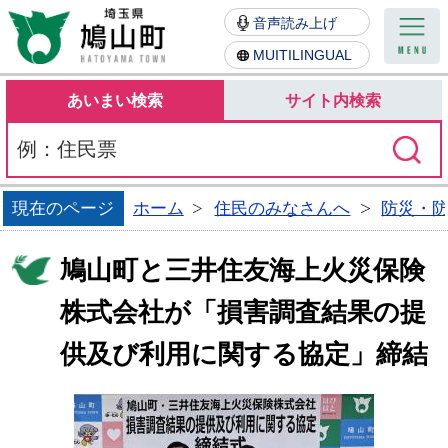
鳩山町
音声読み上げ
MUITILINGUAL
あいまい検索
サイト内検索
現在のページ
ホーム
住民のみなさんへ
防災・
鳩山町と三井住友海上火災保険
株式会社が「損害調査結果の提
供及び利用に関する協定」締結