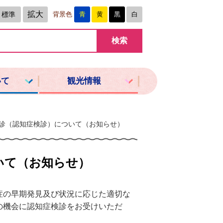
拡大
標準
背景色
青
黄
黒
白
いて
観光情報
検診（認知症検診）について（お知らせ）
いて（お知らせ）
症の早期発見及び状況に応じた適切な
の機会に認知症検診をお受けいただ