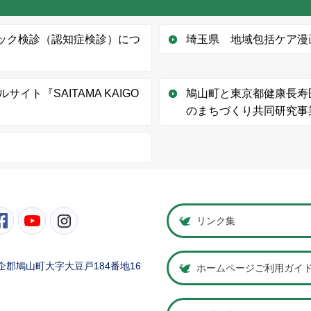
ェック検診（認知症検診）につ
埼玉県 地域包括ケア漫
ト『SAITAMA KAIGO
鳩山町と東京都健康長寿
のまちづくり共同研究事
町公式Twitter
鳩山町公式Facebook
鳩山町公式YouTube
鳩山町公式Instagram
リンク集
県比企郡鳩山町大字大豆戸184番地16
ホームページご利用ガイ