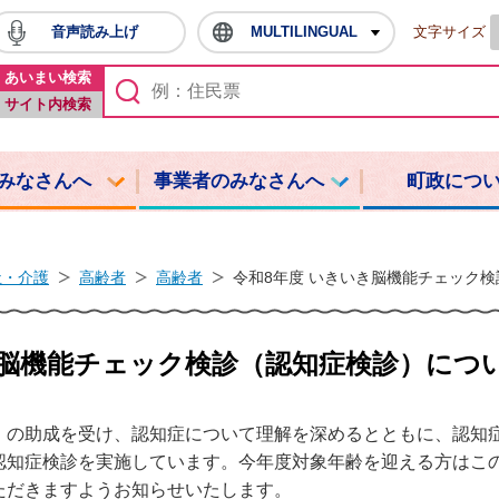
音声読み上げ
MULTILINGUAL
文字サイズ
鳩山町ホームページ
あいまい検索
サイト内検索
みなさんへ
事業者のみなさんへ
町政につ
祉・介護
高齢者
高齢者
令和8年度 いきいき脳機能チェック
き脳機能チェック検診（認知症検診）につ
」の助成を受け、認知症について理解を深めるとともに、認知
認知症検診を実施しています。今年度対象年齢を迎える方はこ
ただきますようお知らせいたします。