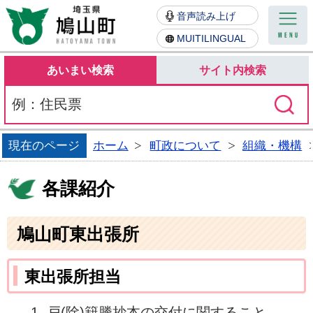
鳩山町
音声読み上げ
MUITILINGUAL
あいまい検索
サイト内検索
現在のページ
ホーム
町政について
組織・機構
各課紹介
鳩山町東出張所
東出張所担当
戸(除)籍謄抄本の交付に関すること。