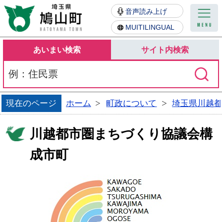
鳩山町
音声読み上げ
MUITILINGUAL
あいまい検索
サイト内検索
現在のページ
ホーム
町政について
埼玉県川越
川越都市圏まちづくり協議会構
成市町