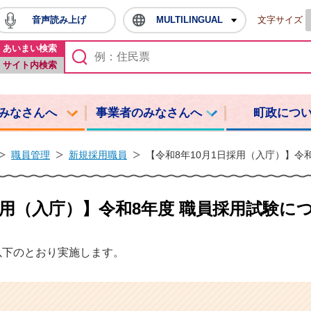
音声読み上げ
MULTILINGUAL
文字サイズ
鳩山町ホームページ
あいまい検索
サイト内検索
みなさんへ
事業者のみなさんへ
町政につ
職員管理
新規採用職員
【令和8年10月1日採用（入庁）】令
採用（入庁）】令和8年度 職員採用試験に
以下のとおり実施します。