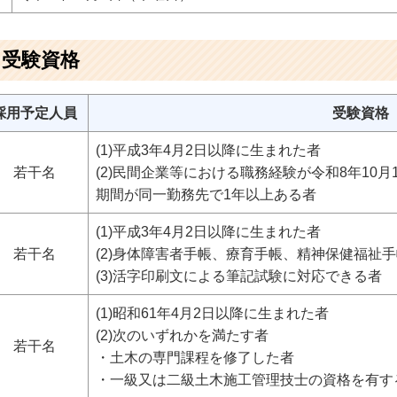
、受験資格
採用予定人員
受験資格
(1)平成3年4月2日以降に生まれた者
若干名
(2)民間企業等における職務経験が令和8年10
期間が同一勤務先で1年以上ある者
(1)平成3年4月2日以降に生まれた者
若干名
(2)身体障害者手帳、療育手帳、精神保健福祉
(3)活字印刷文による筆記試験に対応できる者
(1)昭和61年4月2日以降に生まれた者
(2)次のいずれかを満たす者
若干名
・土木の専門課程を修了した者
・一級又は二級土木施工管理技士の資格を有す