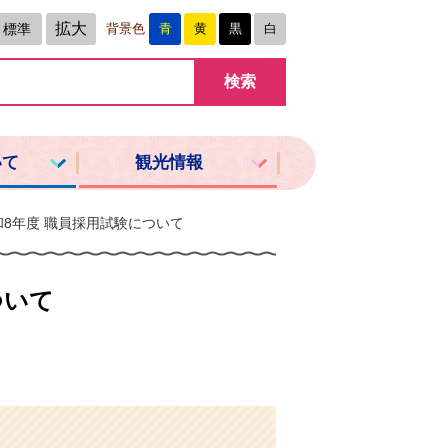
拡大
標準
背景色
青
黄
黒
白
いて
観光情報
和8年度 職員採用試験について
ついて