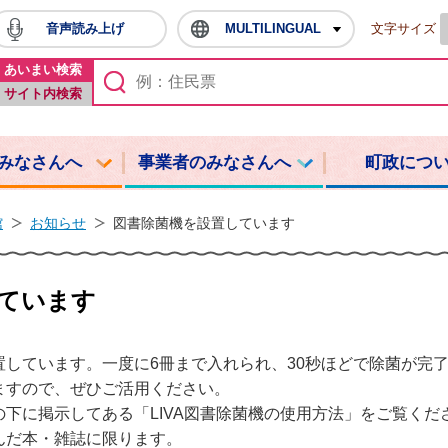
音声読み上げ
MULTILINGUAL
文字サイズ
鳩山町ホームページ
あいまい検索
サイト内検索
みなさんへ
事業者のみなさんへ
町政につ
館
お知らせ
図書除菌機を設置しています
ています
置しています。一度に6冊まで入れられ、30秒ほどで除菌が完
ますので、ぜひご活用ください。
下に掲示してある「LIVA図書除菌機の使用方法」をご覧くだ
んだ本・雑誌に限ります。