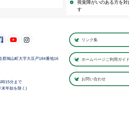
視覚障がいのある方を対
す
町公式Twitter
鳩山町公式Facebook
鳩山町公式YouTube
鳩山町公式Instagram
リンク集
県比企郡鳩山町大字大豆戸184番地16
ホームページご利用ガイ
お問い合わせ
5時15分まで
年末年始を除く)