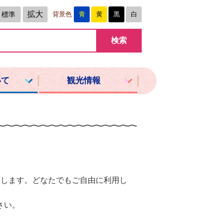
拡大
標準
背景色
青
黄
黒
白
いて
観光情報
了します。どなたでもご自由に利用し
さい。