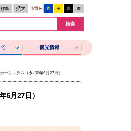
拡大
標準
背景色
青
黄
黒
白
いて
観光情報
ホーシステム（令和2年6月27日）
6月27日）