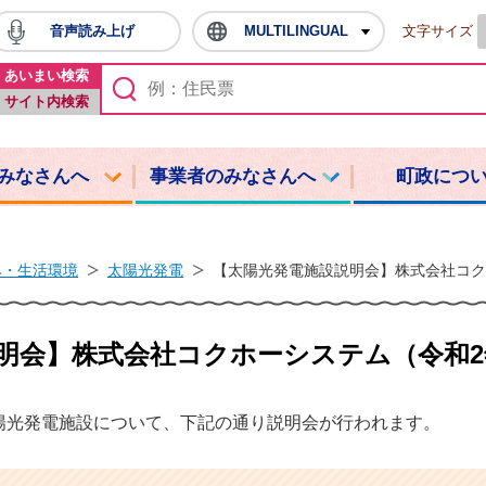
音声読み上げ
MULTILINGUAL
文字サイズ
鳩山町ホームページ
あいまい検索
サイト内検索
みなさんへ
事業者のみなさんへ
町政につ
み・生活環境
太陽光発電
【太陽光発電施設説明会】株式会社コク
明会】株式会社コクホーシステム（令和2年
陽光発電施設について、下記の通り説明会が行われます。