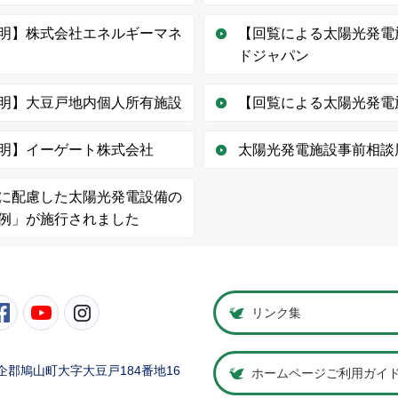
明】株式会社エネルギーマネ
【回覧による太陽光発電
ドジャパン
明】大豆戸地内個人所有施設
【回覧による太陽光発電
明】イーゲート株式会社
太陽光発電施設事前相談
に配慮した太陽光発電設備の
例」が施行されました
町公式Twitter
鳩山町公式Facebook
鳩山町公式YouTube
鳩山町公式Instagram
リンク集
県比企郡鳩山町大字大豆戸184番地16
ホームページご利用ガイ