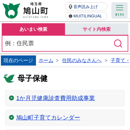
鳩山町
音声読み上げ
MUITILINGUAL
あいまい検索
サイト内検索
現在のページ
ホーム
住民のみなさんへ
子育て
母子保健
1か月児健康診査費用助成事業
鳩山町子育てカレンダー