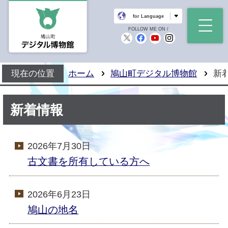
鳩山町デジタル博物
for Language
FOLLOW ME ON /
鳩山町公式X
鳩山町公式Faceb
鳩山町公式You
鳩山町公式I
現在の位置
ホーム
鳩山町デジタル博物館
新
新着情報
2026年7月30日
古文書を所有している方へ
2026年6月23日
鳩山の地名