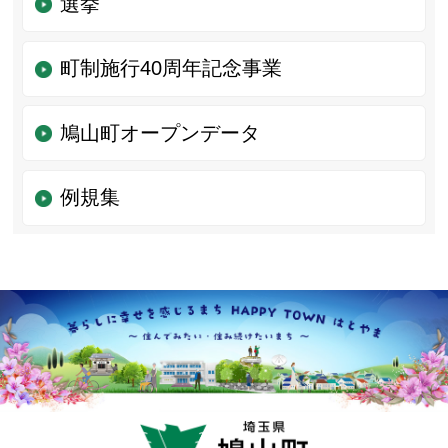
選挙
町制施行40周年記念事業
鳩山町オープンデータ
例規集
鳩山