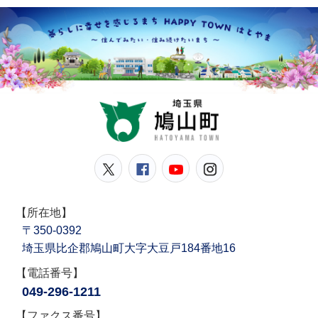
鳩山
鳩山町公式Twitter
鳩山町公式Facebook
鳩山町公式YouT
鳩山町公式In
【所在地】
〒350-0392
埼玉県比企郡鳩山町大字大豆戸184番地16
【電話番号】
049-296-1211
【ファクス番号】