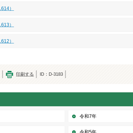
614）
613）
612）
印刷する
ID：D-3183
令和7年
令和5年