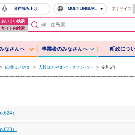
音声読み上げ
MULTILINGUAL
文字サイズ
鳩山町ホームページ
あいまい検索
サイト内検索
みなさんへ
事業者のみなさんへ
町政につ
広報はとやま
広報はとやまバックナンバー
令和5年
.624）
.623）