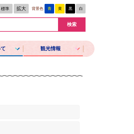
拡大
標準
背景色
青
黄
黒
白
いて
観光情報