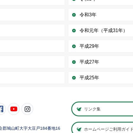
令和3年
令和元年（平成31年）
平成29年
平成27年
平成25年
町公式Twitter
鳩山町公式Facebook
鳩山町公式YouTube
鳩山町公式Instagram
リンク集
県比企郡鳩山町大字大豆戸184番地16
ホームページご利用ガイ