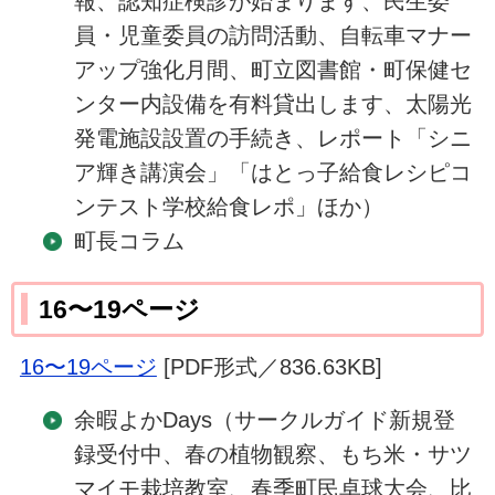
報、認知症検診が始まります、民生委
員・児童委員の訪問活動、自転車マナー
アップ強化月間、町立図書館・町保健セ
ンター内設備を有料貸出します、太陽光
発電施設設置の手続き、レポート「シニ
ア輝き講演会」「はとっ子給食レシピコ
ンテスト学校給食レポ」ほか）
町長コラム
16〜19ページ
16〜19ページ
[PDF形式／836.63KB]
余暇よかDays（サークルガイド新規登
録受付中、春の植物観察、もち米・サツ
マイモ栽培教室、春季町民卓球大会、比