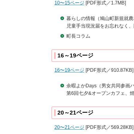
10〜15ページ
[PDF形式／1.7MB]
暮らしの情報（鳩山町新規就農
児童手当現況届をお忘れなく、
町長コラム
16～19ページ
16〜19ページ
[PDF形式／910.87KB]
余暇よかDays（男女共同参
第6回七夕&オープンカフェ、
20～21ページ
20〜21ページ
[PDF形式／569.28KB]