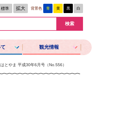
拡大
標準
背景色
青
黄
黒
白
いて
観光情報
はとやま 平成30年6月号（No.556）