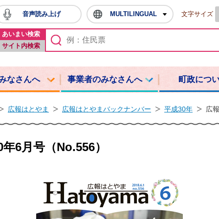
音声読み上げ
MULTILINGUAL
文字サイズ
鳩山町ホームページ
あいまい検索
サイト内検索
みなさんへ
事業者のみなさんへ
町政につ
広報はとやま
広報はとやまバックナンバー
平成30年
広報
年6月号（No.556）