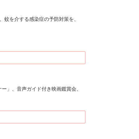
、蚊を介する感染症の予防対策を、
ーナー」、音声ガイド付き映画鑑賞会、
）