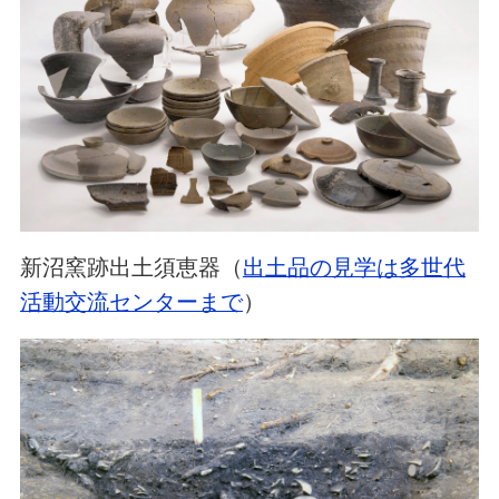
新沼窯跡出土須恵器（
出土品の見学は多世代
活動交流センターまで
）