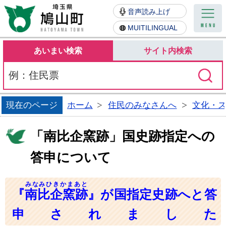
鳩山町
音声読み上げ
MUITILINGUAL
あいまい検索
サイト内検索
現在のページ
ホーム
住民のみなさんへ
文化・
「南比企窯跡」国史跡指定への
答申について
みなみひきかまあと
『
南比企窯跡
』が国指定史跡へと答
申されました