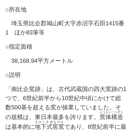
○所在地
埼玉県比企郡鳩山町大字赤沼字石田1415番
1 ほか83筆等
○指定面積
38,168.94平方メートル
○説明
「南比企窯跡」は、古代武蔵国の四大窯跡の1
つで、6世紀前半から10世紀中頃にかけて総
数500基を超える窯が操業していました。そ
ようたいこうぞう
の規模は、東日本最多を誇ります。
窯体構造
ちかしきあながま
は基本的に
地下式窖窯
であり、8世紀前半に最