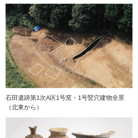
石田遺跡第1次A区1号窯・1号竪穴建物全景
（北東から）