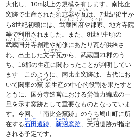
大化し、10m以上の規模を有します。南比企
すえき
かわら
窯跡で生産された
須恵器
や
瓦
は、7世紀後半か
むさしこくふ
ぐうけ
ら8世紀初頭には、
武蔵国府
や
郡家
、地方寺院
等で利用されました。また、8世紀中頃の
むさしこくぶんじ
武蔵国分寺
創建や補修にあたり瓦が供給さ
もじがわら
れ、出土した
文字瓦
から、武蔵国21郡のう
ち、16郡の生産に関わったことが判明してい
ます。このように、南比企窯跡は、古代にお
ようぎょう
いて関東の
窯業
生産の中心的役割を果たすと
ともに、国分寺造営における労働力編成の一
旦を示す窯跡として重要なものとなっていま
す。今回、「南比企窯跡」のうち鳩山町に所
いしだ
しんぬま
あまぬま
在する
石田
遺跡
、
新沼
窯跡
、
天沼
遺跡が指定
される予定です。