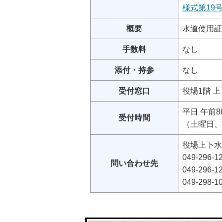
様式第19号
概要
水道使用証
手数料
なし
添付・持参
なし
受付窓口
役場1階 
平日 午前
受付時間
（土曜日、
役場上下水
049-296
問い合わせ先
049-296
049-298