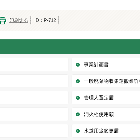
印刷する
ID：P-712
事業計画書
一般廃棄物収集運搬業許
管理人選定届
消火栓使用願
水道用途変更届