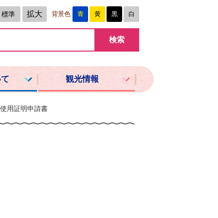
拡大
標準
背景色
青
黄
黒
白
いて
観光情報
使用証明申請書