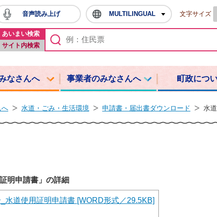
音声読み上げ
MULTILINGUAL
文字サイズ
鳩山町ホームページ
あいまい検索
サイト内検索
みなさんへ
事業者のみなさんへ
町政につ
んへ
水道・ごみ・生活環境
申請書・届出書ダウンロード
水道
証明申請書」の詳細
_水道使用証明申請書 [WORD形式／29.5KB]