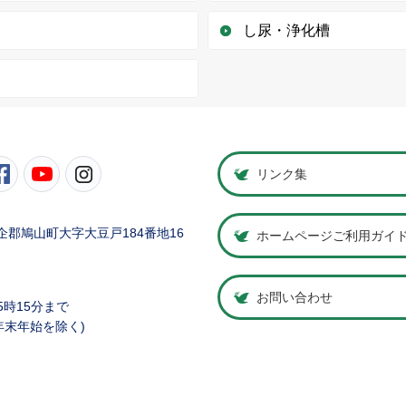
し尿・浄化槽
町公式Twitter
鳩山町公式Facebook
鳩山町公式YouTube
鳩山町公式Instagram
リンク集
県比企郡鳩山町大字大豆戸184番地16
ホームページご利用ガイ
お問い合わせ
5時15分まで
年末年始を除く)