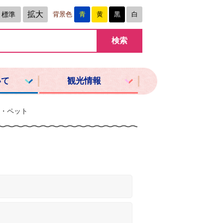
拡大
標準
背景色
青
黄
黒
白
いて
観光情報
・ペット