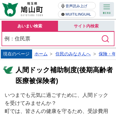
鳩山町
音声読み上げ
MUITILINGUAL
あいまい検索
サイト内検索
現在のページ
ホーム
住民のみなさんへ
保険・
人間ドック補助制度(後期高齢者
医療被保険者)
いつまでも元気に過ごすために、人間ドック
を受けてみませんか？
町では、皆さんの健康を守るため、受診費用