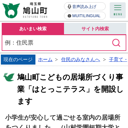
鳩山町
音声読み上げ
MUITILINGUAL
あいまい検索
サイト内検索
現在のページ
ホーム
住民のみなさんへ
子育て
鳩山町こどもの居場所づくり事
業「はとっこテラス」を開設し
ます
小学生が安心して過ごせる室内の居場所
をつくりました。（山村学園短期大学と