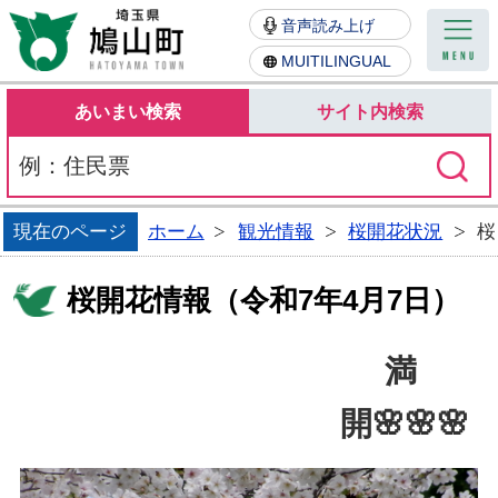
鳩山町
音声読み上げ
MUITILINGUAL
あいまい検索
サイト内検索
現在のページ
ホーム
観光情報
桜開花状況
桜
桜開花情報（令和7年4月7日）
満
開🌸🌸🌸