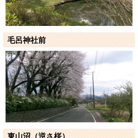
毛呂神社前
東山沼（逆さ桜）