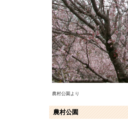
農村公園より
農村公園