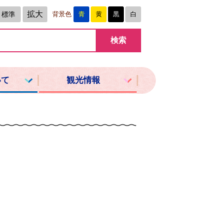
拡大
標準
背景色
青
黄
黒
白
いて
観光情報