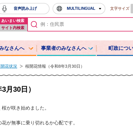
音声読み上げ
MULTILINGUAL
文字サイズ
鳩山町ホームページ
あいまい検索
サイト内検索
みなさんへ
事業者のみなさんへ
町政につ
桜開花状況
桜開花情報（令和8年3月30日）
3月30日）
く桜が咲き始めました。
の花が無事に乗り切れるか心配です。