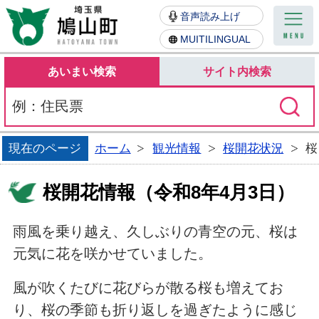
鳩山町
音声読み上げ
MUITILINGUAL
あいまい検索
サイト内検索
現在のページ
ホーム
観光情報
桜開花状況
桜
桜開花情報（令和8年4月3日）
雨風を乗り越え、久しぶりの青空の元、桜は
元気に花を咲かせていました。
風が吹くたびに花びらが散る桜も増えてお
り、桜の季節も折り返しを過ぎたように感じ