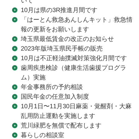
いて
10月は県の3R推進月間です
「はーとん救急あんしんキット」救急情
報の更新をお願いします
埼玉県最低賃金の改正のお知らせ
2023年版埼玉県民手帳の販売
10月は不正軽油撲滅対策強化月間です
歯周疾患検診（健康生活歯援プログラ
ム）実施
年金事務所の予約相談
国民年金の任意加入制度
10月1日〜11月30日麻薬・覚醒剤・大麻
乱用防止運動を実施します
荒川緑肥を無償で配布します
暮らしの相談室