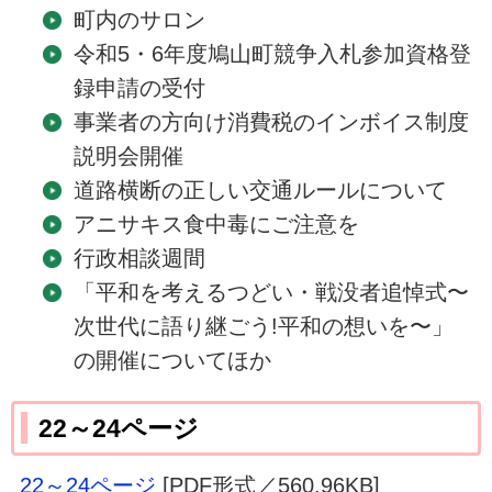
町内のサロン
令和5・6年度鳩山町競争入札参加資格登
録申請の受付
事業者の方向け消費税のインボイス制度
説明会開催
道路横断の正しい交通ルールについて
アニサキス食中毒にご注意を
行政相談週間
「平和を考えるつどい・戦没者追悼式〜
次世代に語り継ごう!平和の想いを〜」
の開催についてほか
22～24ページ
22～24ページ
[PDF形式／560.96KB]