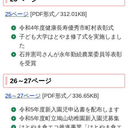
25ページ
[PDF形式／312.01KB]
令和4年度健康長寿優秀市町村表彰式
子ども大学はとやま修了式を実施しまし
た
石井憲司さんが永年勤続農業委員等表彰
を受賞
26～27ページ
26～27ページ
[PDF形式／336.65KB]
令和5年度新入園児申込書を配布します
令和5年度町立鳩山幼稚園新入園児募集
はとやま食エコ推進事業「はとやま食エ