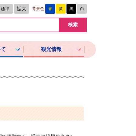
拡大
標準
背景色
青
黄
黒
白
いて
観光情報
。