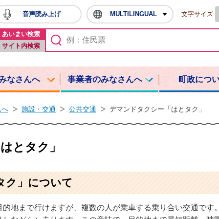
音声読み上げ
MULTILINGUAL
文字サイズ
鳩山町ホームページ
あいまい検索
サイト内検索
みなさんへ
事業者のみなさんへ
町政につ
んへ
施設・交通
公共交通
デマンドタクシー「はとタク」
「はとタク」
タク」について
目的地まで行けますが、複数の人が乗車する乗り合い交通です