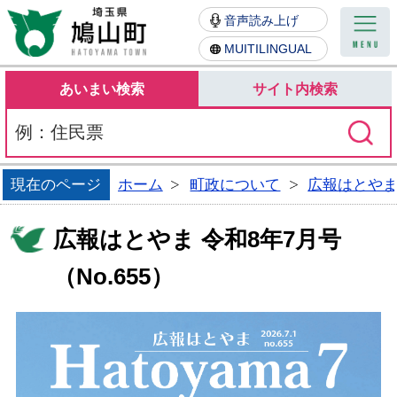
鳩山町
音声読み上げ
MUITILINGUAL
あいまい検索
サイト内検索
現在のページ
ホーム
町政について
広報はとや
広報はとやま 令和8年7月号
（No.655）