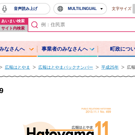
音声読み上げ
MULTILINGUAL
文字サイズ
鳩山町ホームページ
あいまい検索
サイト内検索
みなさんへ
事業者のみなさんへ
町政につ
広報はとやま
広報はとやまバックナンバー
平成25年
広報
9