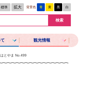
拡大
標準
背景色
青
黄
黒
白
いて
観光情報
はとやま No.499