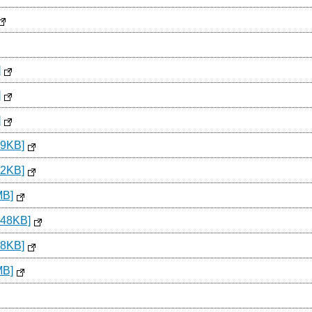
]
]
]
9KB]
2KB]
B]
48KB]
8KB]
B]