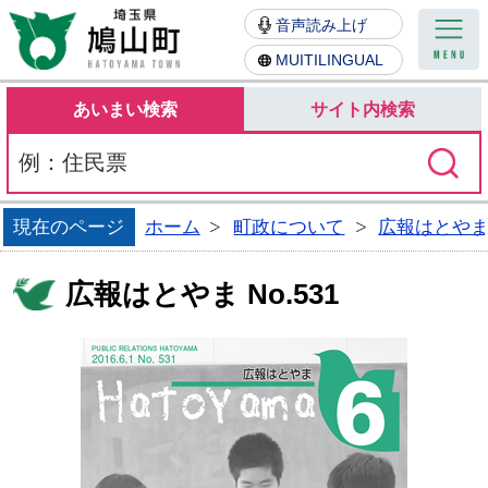
鳩山町
音声読み上げ
MUITILINGUAL
あいまい検索
サイト内検索
現在のページ
ホーム
町政について
広報はとや
広報はとやま No.531