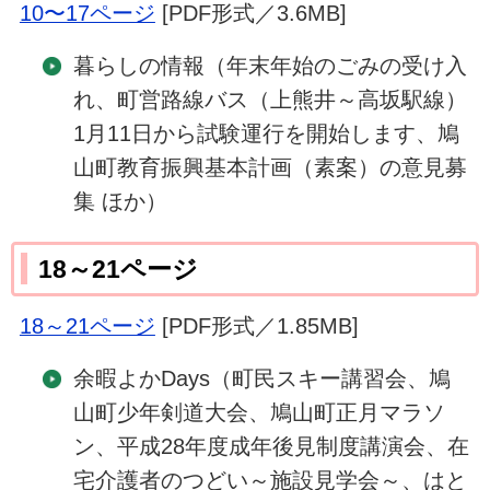
10〜17ページ
[PDF形式／3.6MB]
暮らしの情報（年末年始のごみの受け入
れ、町営路線バス（上熊井～高坂駅線）
1月11日から試験運行を開始します、鳩
山町教育振興基本計画（素案）の意見募
集 ほか）
18～21ページ
18～21ページ
[PDF形式／1.85MB]
余暇よかDays（町民スキー講習会、鳩
山町少年剣道大会、鳩山町正月マラソ
ン、平成28年度成年後見制度講演会、在
宅介護者のつどい～施設見学会～、はと