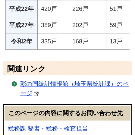
平成22年
420戸
226戸
51戸
1
平成27年
389戸
202戸
59戸
1
令和2年
335戸
168戸
13戸
1
関連リンク
彩の国統計情報館（埼玉県統計課）のペ
ージ
このページの内容に関するお問い合わせ先
総務課 秘書・総務・検査担当