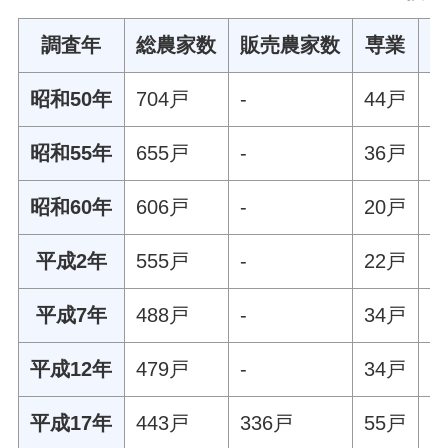
調査年
総農家数
販売農家数
専業
昭和50年
704戸
-
44戸
2
昭和55年
655戸
-
36戸
1
昭和60年
606戸
-
20戸
6
平成2年
555戸
-
22戸
1
平成7年
488戸
-
34戸
2
平成12年
479戸
-
34戸
9
平成17年
443戸
336戸
55戸
2