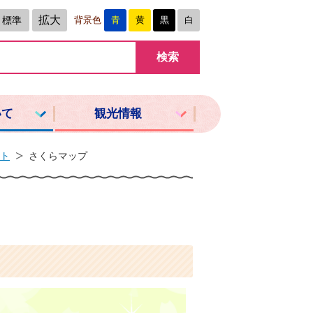
拡大
標準
背景色
青
黄
黒
白
いて
観光情報
ト
さくらマップ