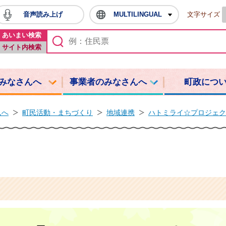
音声読み上げ
MULTILINGUAL
文字サイズ
鳩山町ホームページ
あいまい検索
サイト内検索
みなさんへ
事業者のみなさんへ
町政につ
んへ
町民活動・まちづくり
地域連携
ハトミライ☆プロジェク