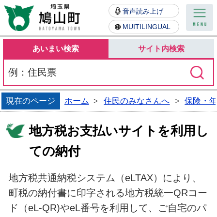
鳩山町
音声読み上げ
MUITILINGUAL
あいまい検索
サイト内検索
現在のページ
ホーム
住民のみなさんへ
保険・
地方税お支払いサイトを利用し
ての納付
地方税共通納税システム（eLTAX）により、
町税の納付書に印字される地方税統一QRコー
ド（eL-QR)やeL番号を利用して、ご自宅のパ