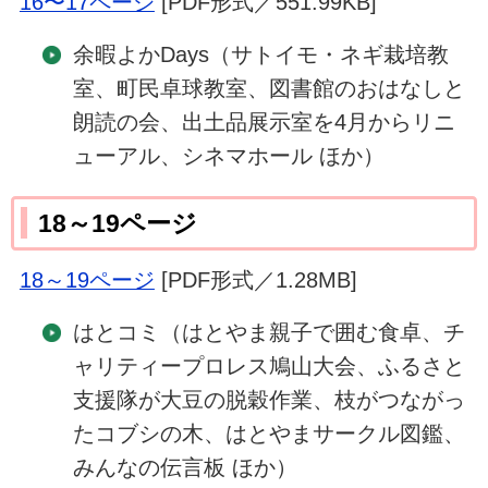
16〜17ページ
[PDF形式／551.99KB]
余暇よかDays（サトイモ・ネギ栽培教
室、町民卓球教室、図書館のおはなしと
朗読の会、出土品展示室を4月からリニ
ューアル、シネマホール ほか）
18～19ページ
18～19ページ
[PDF形式／1.28MB]
はとコミ（はとやま親子で囲む食卓、チ
ャリティープロレス鳩山大会、ふるさと
支援隊が大豆の脱穀作業、枝がつながっ
たコブシの木、はとやまサークル図鑑、
みんなの伝言板 ほか）