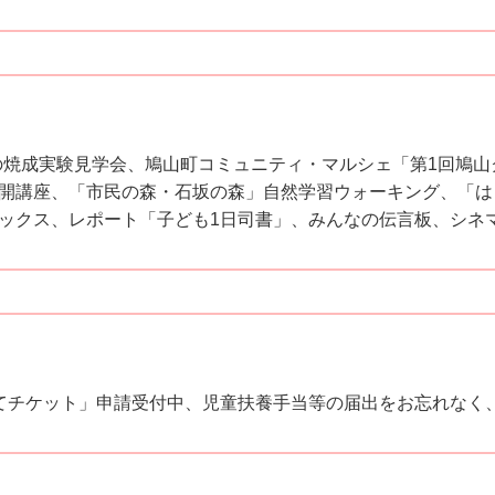
での焼成実験見学会、鳩山町コミュニティ・マルシェ「第1回鳩
開講座、「市民の森・石坂の森」自然学習ウォーキング、「はと
ックス、レポート「子ども1日司書」、みんなの伝言板、シネマ
てチケット」申請受付中、児童扶養手当等の届出をお忘れなく、