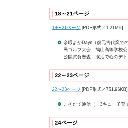
18～21ページ
18〜21ページ
[PDF形式／1.21MB]
余暇よかDays（復元古代窯
民ゴルフ大会、鳩山高等学校公
公開試食審査、涙活で心のデト
22～23ページ
22〜23ページ
[PDF形式／751.96KB]
こそだて通信（「3キュー子育
24ページ