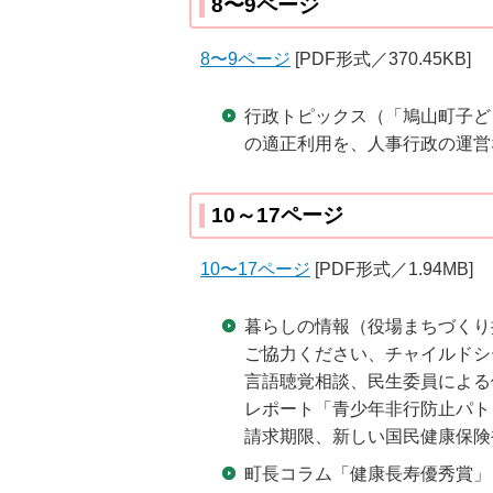
8〜9ページ
8〜9ページ
[PDF形式／370.45KB]
行政トピックス（「鳩山町子ど
の適正利用を、人事行政の運営
10～17ページ
10〜17ページ
[PDF形式／1.94MB]
暮らしの情報（役場まちづくり
ご協力ください、チャイルドシ
言語聴覚相談、民生委員による
レポート「青少年非行防止パト
請求期限、新しい国民健康保険
町長コラム「健康長寿優秀賞」