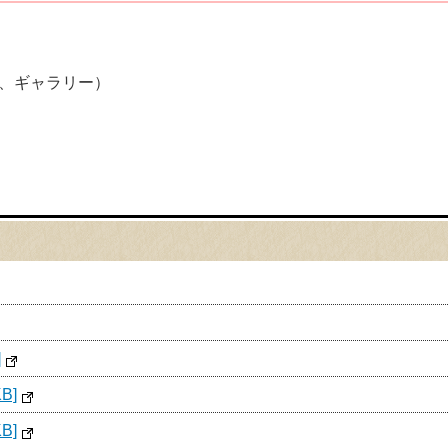
、ギャラリー）
]
B]
B]