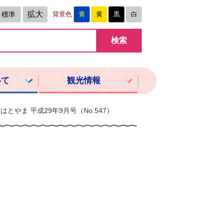
拡大
標準
背景色
青
黄
黒
白
いて
観光情報
はとやま 平成29年9月号（No.547）