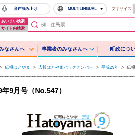
音声読み上げ
MULTILINGUAL
文字サイズ
鳩山町ホームページ
あいまい検索
サイト内検索
みなさんへ
事業者のみなさんへ
町政につ
広報はとやま
広報はとやまバックナンバー
平成29年
広報
年9月号（No.547）