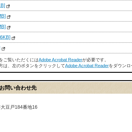
B]
B]
B]
6KB]
]
ルをご覧いただくには
Adobe Acrobat Reader
が必要です。
方は、左のボタンをクリックして
Adobe Acrobat Reader
をダウンロ
お問い合わせ先
字大豆戸184番地16