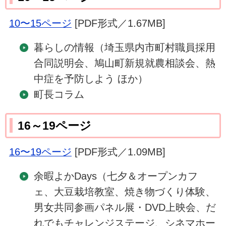
10〜15ページ
[PDF形式／1.67MB]
暮らしの情報（埼玉県内市町村職員採用
合同説明会、鳩山町新規就農相談会、熱
中症を予防しよう ほか）
町長コラム
16～19ページ
16〜19ページ
[PDF形式／1.09MB]
余暇よかDays（七夕＆オープンカフ
ェ、大豆栽培教室、焼き物づくり体験、
男女共同参画パネル展・DVD上映会、だ
れでもチャレンジステージ、シネマホー