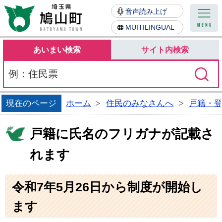
鳩山町
音声読み上げ
MUITILINGUAL
あいまい検索
サイト内検索
現在のページ
ホーム
住民のみなさんへ
戸籍・
戸籍に氏名のフリガナが記載さ
れます
令和7年5月26日から制度が開始し
ます