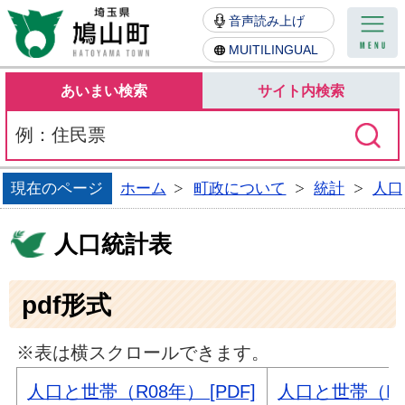
鳩山町
音声読み上げ
MUITILINGUAL
あいまい検索
サイト内検索
現在のページ
ホーム
町政について
統計
人口
人口統計表
pdf形式
※表は横スクロールできます。
人口と世帯（R08年） [PDF]
人口と世帯（R07