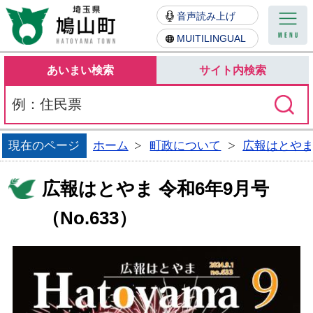
鳩山町
音声読み上げ
MUITILINGUAL
あいまい検索
サイト内検索
現在のページ
ホーム
町政について
広報はとや
広報はとやま 令和6年9月号
（No.633）