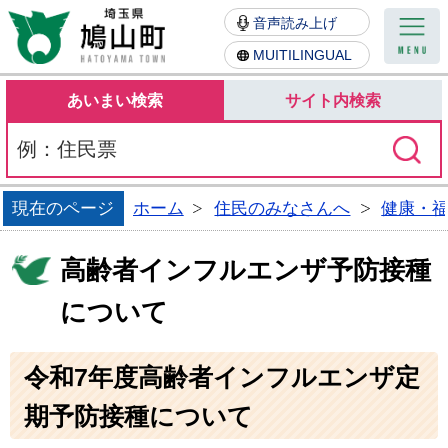
鳩山町
音声読み上げ
MUITILINGUAL
あいまい検索
サイト内検索
現在のページ
ホーム
住民のみなさんへ
健康・
高齢者インフルエンザ予防接種
について
令和7年度高齢者インフルエンザ定
期予防接種について