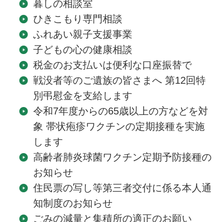
暮しの相談室
ひきこもり専門相談
ふれあい親子支援事業
子どもの心の健康相談
税金のお支払いは便利な口座振替で
戦没者等のご遺族の皆さまへ 第12回特
別弔慰金を支給します
令和7年度からの65歳以上の方などを対
象 帯状疱疹ワクチンの定期接種を実施
します
高齢者肺炎球菌ワクチン定期予防接種の
お知らせ
住民票の写し等第三者交付に係る本人通
知制度のお知らせ
ごみの減量と集積所の適正のお願い