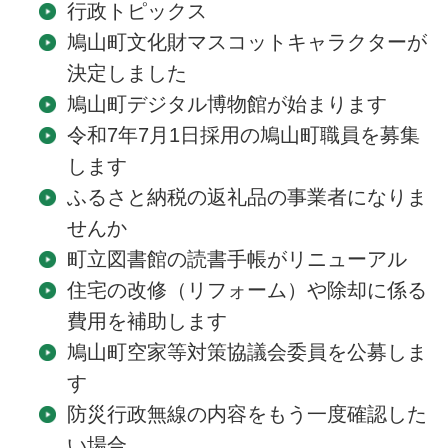
行政トピックス
鳩山町文化財マスコットキャラクターが
決定しました
鳩山町デジタル博物館が始まります
令和7年7月1日採用の鳩山町職員を募集
します
ふるさと納税の返礼品の事業者になりま
せんか
町立図書館の読書手帳がリニューアル
住宅の改修（リフォーム）や除却に係る
費用を補助します
鳩山町空家等対策協議会委員を公募しま
す
防災行政無線の内容をもう一度確認した
い場合